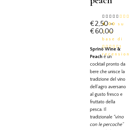
peach
€
2,50
-
4.00
su
€
60,00
5 su
base di
1
Sprinò Wine &
recension
Peach
è un
cocktail pronto da
bere che unisce la
tradizione del vino
dell’agro aversano
al gusto fresco e
fruttato della
pesca. Il
tradizionale
“vino
con le percoche”