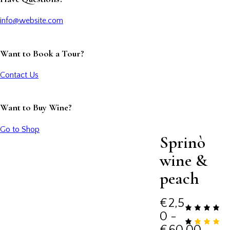
info@website.com
Want to Book a Tour?
Contact Us
Want to Buy Wine?
Go to Shop
Sprinò
wine &
peach
€
2,5
0
-
Fasci
€
60,00