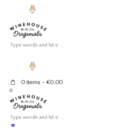
0 items
-
€0,00
0