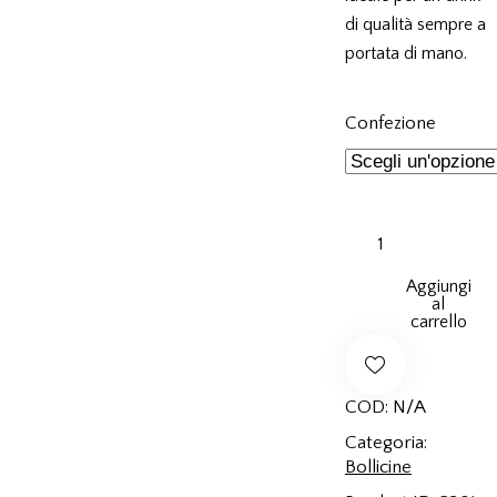
di qualità sempre a
portata di mano.
Confezione
Sprinò
wine
&
Aggiungi
al
peach
carrello
quantità
COD:
N/A
Remov
Categoria:
Bollicine
e from