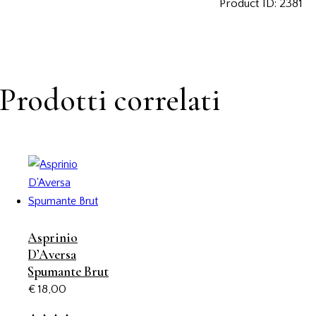
Product ID:
2381
Wishlis
t
Prodotti correlati
Asprinio
D’Aversa
Spumante Brut
€
18,00