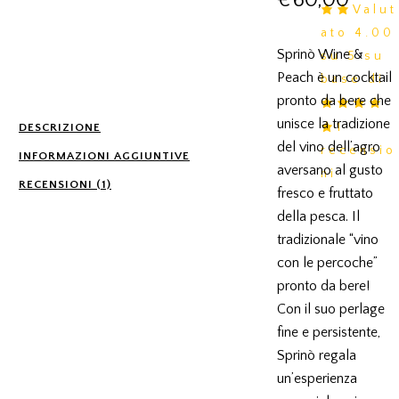
Valut
di
ato
4.00
prezz
Sprinò Wine &
su 5 su
da
Peach
è un cocktail
base di
€2,5
pronto da bere che
a
unisce la tradizione
1
DESCRIZIONE
€60,
del vino dell’agro
recensio
INFORMAZIONI AGGIUNTIVE
aversano al gusto
ni
RECENSIONI (1)
fresco e fruttato
della pesca. Il
tradizionale
“vino
con le percoche”
pronto da bere!
Con il suo
perlage
fine e persistente
,
Sprinò regala
un’esperienza