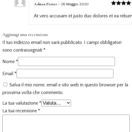
Ashton Porter
–
26 Maggio 2020
Valutato
4
su 5
At vero accusam et justo duo dolores et ea rebum
Aggiungi una recensione
Il tuo indirizzo email non sarà pubblicato.
I campi obbligatori
sono contrassegnati
*
Nome
*
Email
*
Salva il mio nome, email e sito web in questo browser per la
prossima volta che commento.
La tua valutazione
*
La tua recensione
*