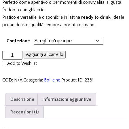
Perfetto come aperitivo o per momenti di convivialità, si gusta
freddo o con ghiaccio.
Pratico e versatile, è disponibile in lattina
ready to drink
, ideale
per un drink di qualità sempre a portata di mano.
Confezione
Sprinò
Aggiungi al carrello
wine
Add to Wishlist
&
peach
COD:
N/A
Categoria:
Bollicine
Product ID:
2381
quantità
Descrizione
Informazioni aggiuntive
Recensioni (1)