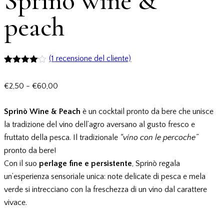
Sprinò wine &
peach
(
1
recensione del cliente)
Valutato
1
4.00
su
Fascia
€
2,50
-
€
60,00
5 su
base di
di
recensioni
prezzo:
Sprinò Wine & Peach
è un cocktail pronto da bere che unisce
da
la tradizione del vino dell’agro aversano al gusto fresco e
€2,50
fruttato della pesca. Il tradizionale
“vino con le percoche”
a
pronto da bere!
€60,00
Con il suo
perlage fine e persistente
, Sprinò regala
un’esperienza sensoriale unica: note delicate di pesca e mela
verde si intrecciano con la freschezza di un vino dal carattere
vivace.