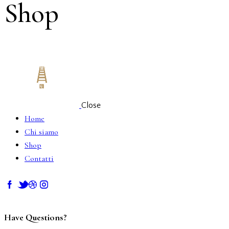
Shop
Close
Home
Chi siamo
Shop
Contatti
facebook-
twitter-
dribble-
instagram
1
new
new
Have Questions?