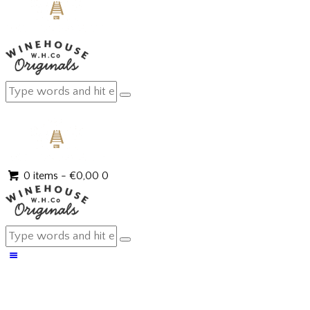
0 items
-
€0,00
0