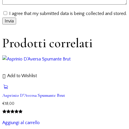
I agree that my submitted data is being collected and stored.
Prodotti correlati
Add to Wishlist
Asprinio D’Aversa Spumante Brut
€
18,00
Valutato
5.00
Aggiungi al carrello
su 5