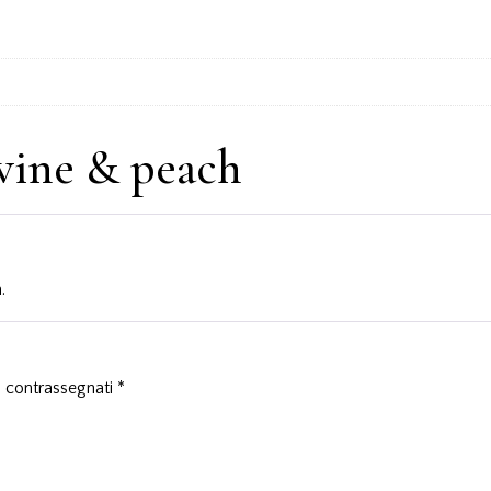
wine & peach
.
o contrassegnati
*