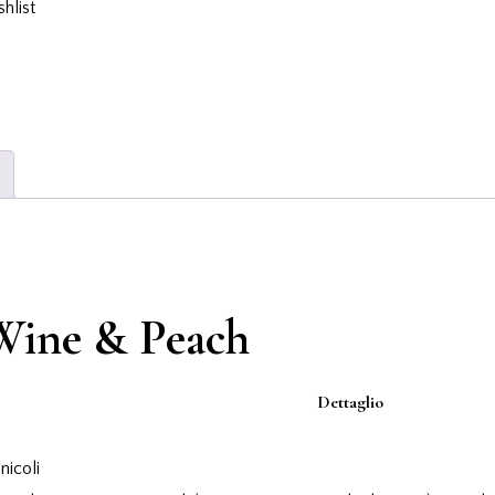
hlist
 Wine & Peach
Dettaglio
nicoli