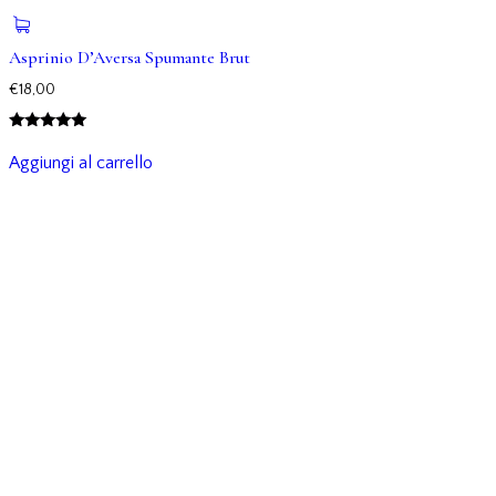
Asprinio D’Aversa Spumante Brut
€
18,00
Valutato
5.00
Aggiungi al carrello
su 5