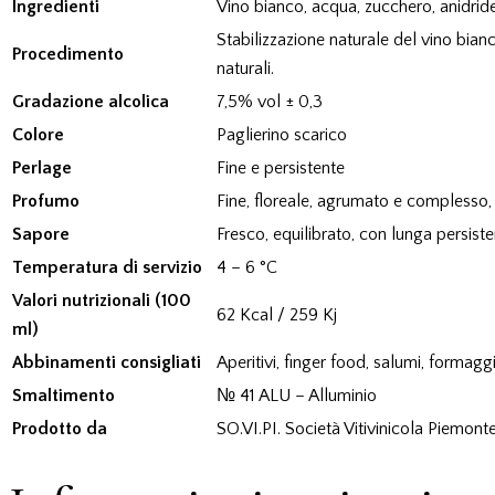
Ingredienti
Vino bianco, acqua, zucchero, anidride
Stabilizzazione naturale del vino bian
Procedimento
naturali.
Gradazione alcolica
7,5% vol ± 0,3
Colore
Paglierino scarico
Perlage
Fine e persistente
Profumo
Fine, floreale, agrumato e complesso,
Sapore
Fresco, equilibrato, con lunga persist
Temperatura di servizio
4 – 6 °C
Valori nutrizionali (100
62 Kcal / 259 Kj
ml)
Abbinamenti consigliati
Aperitivi, finger food, salumi, formaggi,
Smaltimento
№ 41 ALU – Alluminio
Prodotto da
SO.VI.PI. Società Vitivinicola Piemon