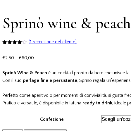
Sprinò wine & peach
(
1
recensione del cliente)
Valutato
1
4.00
su
€
2,50
-
€
60,00
5 su
base di
recensioni
Sprinò Wine & Peach
è un cocktail pronto da bere che unisce la t
Con il suo
perlage fine e persistente
, Sprinò regala un’esperienz
Perfetto come aperitivo o per momenti di convivialità, si gusta fr
Pratico e versatile, è disponibile in lattina
ready to drink
, ideale 
Confezione